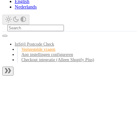
English
Nederlands
InStijl Postcode Check
Veelgestelde vragen
App instellingen configureren
Checkout integratie (Alleen Shopify Plus)