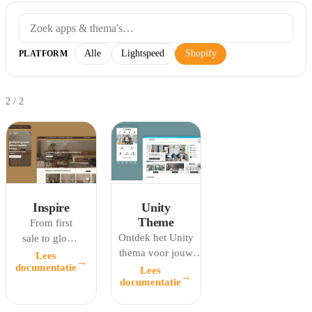
Alle
Lightspeed
Shopify
PLATFORM
2
/
2
Inspire
Unity
Theme
From first
Ontdek het Unity
sale to global
thema voor jouw
scale. Fast,
Lees
→
documentatie
webshop! De eenheid
flexible, and
Lees
→
documentatie
in dit thema biedt een
built to
frisse uitstraling,
convert.