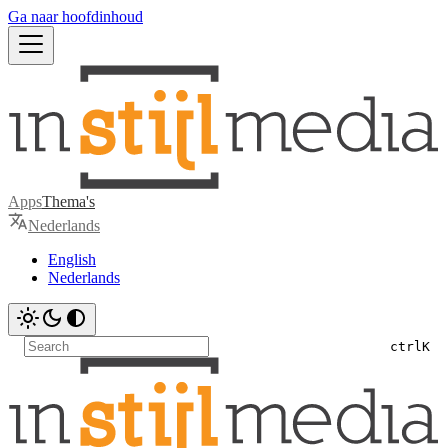
Ga naar hoofdinhoud
Apps
Thema's
Nederlands
English
Nederlands
ctrl
K